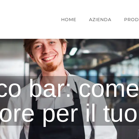
HOME
AZIENDA
PROD
o bar: come
iore per il tu