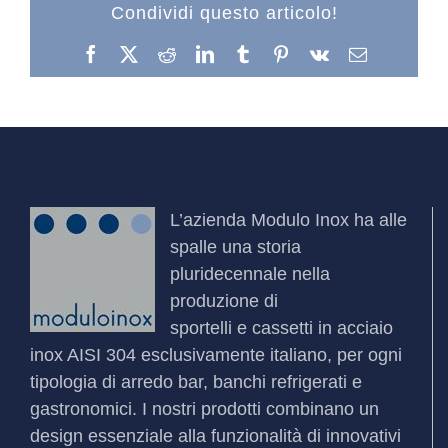
Condividi questo articolo!
Facebook
X
Reddit
LinkedIn
Tumblr
Pinterest
Vk
Email
L’azienda
Modulo Inox
ha alle
spalle una storia
pluridecennale nella
produzione di
sportelli
e
cassetti
in acciaio
inox AISI 304 esclusivamente italiano, per ogni
tipologia di arredo bar, banchi refrigerati e
gastronomici. I nostri prodotti combinano un
design essenziale alla funzionalità di innovativi