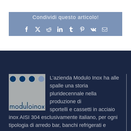
Condividi questo articolo!
Facebook
X
Reddit
LinkedIn
Tumblr
Pinterest
Vk
Email
L’azienda
Modulo Inox
ha alle
spalle una storia
pluridecennale nella
produzione di
sportelli
e
cassetti
in acciaio
inox AISI 304 esclusivamente italiano, per ogni
tipologia di arredo bar, banchi refrigerati e